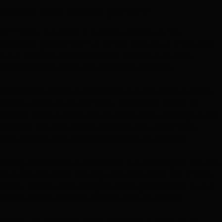
Quanto você precisa ganhar?
Primeiro, entenda o quanto você quer (ou
precisa) ganhar com a venda dos seus produtos.
Aqui, entram dados básicos, mas que muitos
gestores não possuem na ponta do lápis.
O primeiro passo é conhecer o custo total e exato
do seu produto ou serviço. Isso inclui todos os
custos fixos e variáveis de produção, entrega e até
vendas. Se estivermos falando de um serviço,
inclua os custos com as pessoas envolvidas.
O segundo passo é encontrar a sua margem líquida,
que deverá estar em algum lugar entre 5% e 25%.
Claro, essa é uma margem bem generalista, que é
válida para a grande maioria dos negócios.
Então, de maneira geral, entenda que se a sua