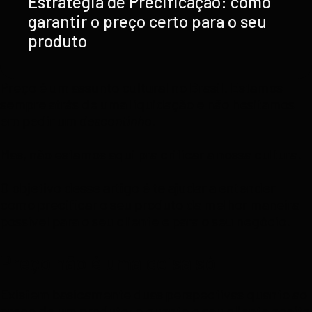
Estratégia de Precificação: como
garantir o preço certo para o seu
produto
Preço é um assunto cultural no Brasil. Estamos
sempre atrás de uma liquidação e não hesitamos
em pedir um
descontinho
.
Mas, não estamos aqui pra criticar a nossa cultura.
O objetivo desse artigo é te ajudar a entender
como precificar o seu produto da melhor maneira
possível para o seu cliente e para o seu negócio.
Preço não é uma coisa só
Existem basicamente duas perspectivas quanto ao
preço de um produto: o quanto o seu cliente aceita