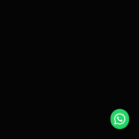
Equilibre preço e lucro na sua
estratégia
A estratégia de precificação é crucial para o
sucesso do seu negócio. Ela deve equilibrar o
quanto o cliente está disposto a pagar e o quanto
você precisa ganhar.
Compreender os custos, a margem líquida, e o
valor percebido pelo cliente são passos essenciais
para definir o preço certo. Ao aplicar diferentes
estratégias de precificação – seja para produtos
novos, ajustes premium, descontos ou pacotes –
você pode encontrar a abordagem que melhor se
adapta ao seu negócio e mercado.
Não subestime a importância de uma estratégia de