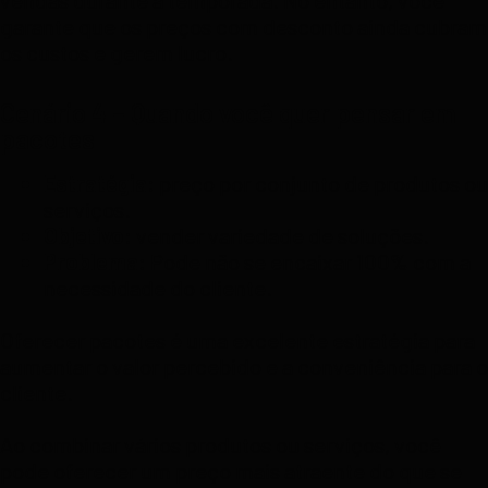
vendas durante a temporada. No entanto, você
garante que os preços com desconto ainda cubram
os custos e gerem lucro.
Cenário 4 – Quando você quer pensar em
pacotes
Estratégia:
preço por conjunto de produtos ou
serviços.
Objetivo:
vender variedade de soluções.
Problema:
Pode não se encaixar 100% com a
necessidade do cliente.
Oferecer pacotes é uma excelente estratégia para
aumentar o valor percebido e a conveniência para o
cliente.
Ao combinar vários produtos ou serviços, você
pode oferecer um preço mais atraente do que se