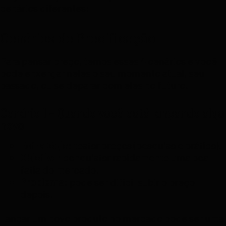
cenários diferentes:
Cenários de Precificação
Para pensar preço, temos esses 4 cenários e você
pode enxergar neles o seu momento atual, seu
passado, ou se deparar com eles no futuro.
Cenário 1 – Quando você está lançando algo
novo
Estratégia:
testar preços (pesquisa e prática).
Objetivo:
conquistar rapidamente uma boa
fatia do mercado.
Problema:
pode ser difícil subir o preço
depois.
Lançar um novo produto no mercado pode ser uma