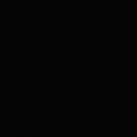
cada item fosse comprado separadamente.
No entanto, é importante garantir que os pacotes
ofereçam valor real e atendam às necessidades
dos clientes, caso contrário, eles podem não ver
vantagem na oferta.
Exemplo prático:
Você possui uma empresa de consultoria e decide
oferecer pacotes de serviços. Um pacote básico
inclui 10 horas de consultoria por R$ 2.000,
enquanto um pacote premium oferece 30 horas por
R$ 5.000.
Os pacotes atraem clientes que buscam uma
solução completa a um preço vantajoso em
comparação com a compra de horas de consultoria
individualmente.