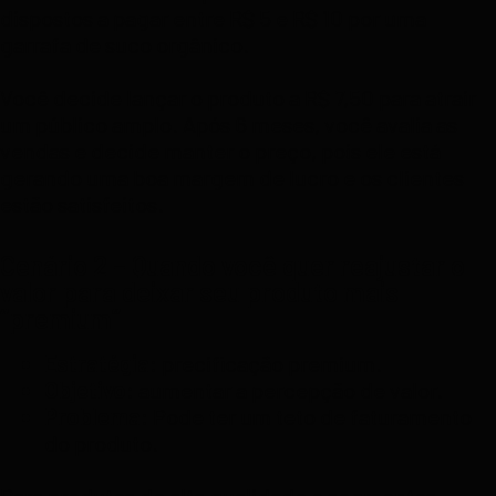
dispostos a pagar entre R$ 5 e R$ 10 por uma
garrafa de suco orgânico.
Você decide lançar o produto a R$ 7,50 para atrair
um público amplo. Após 6 meses, você avalia as
vendas e decide manter o preço, pois ele está
gerando uma boa margem de lucro e os clientes
estão satisfeitos.
Cenário 2 – Quando você quer reajustar o
valor para deixar seu produto mais
“premium”
Estratégia:
precificação premium.
Objetivo:
aumentar a percepção de valor.
Problema:
Pode ter um teto de faturamento
do produto.