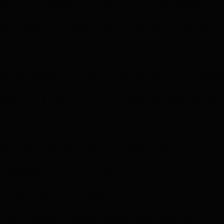
O primeiro passo é estudar a concorrência para
descobrir quanto os outros players cobram por
soluções similares às suas. Um cliente oculto pode
te ajudar bastante nessa fase.
Em seguida, estude o comportamento de compra
do seu público-alvo para entender com o que essas
pessoas costumam gastar mais dinheiro. Aqui, uma
pesquisa de campo com clientes reais pode te dar
bastante clareza.
Aproveitando o contato direto com clientes,
busque entender o valor que eles enxergam no
produto ou serviço. Uma dica aqui é procurar por
respostas como, o que eles valorizam e o que
acham que falta na solução? O que os deixaria
maravilhados se tivessem?
Pegou até aqui? Vamos aplicar essa ideia para 4