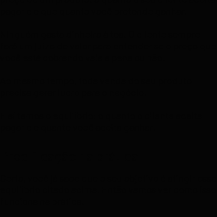
pagar e o que quanto você pretende ganhar.
Ninguém gasta dinheiro à toa. O cliente sempre
fará um juízo de valor para entender se o preço que
você está cobrando vale a pena ou não.
Ao mesmo tempo, toda venda do seu produto
precisa gerar lucro para o negócio.
E aí temos o equilíbrio: o quanto o cliente aceita
pagar e o quanto você aceita ganhar.
Precificação na prática
Certo, você já sabe que o seu objetivo é atingir esse
equilíbrio citado acima. Então vamos ver como isso
funciona na prática.