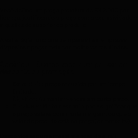
Você define um preço premium de R$ 2.000 por
licença, justificando o preço com a exclusividade e
a qualidade superior do produto.
A estratégia funciona bem para atrair empresas
dispostas a pagar mais por melhores resultados.
Cenário 3 – Quando você quer pensar em
desconto ou promoção
Estratégia:
preço reduzido por um tempo
limitado.
Objetivo:
Aumentar vendas em curto prazo.
Problema:
Muito desconto pode significar que
o preço estava com muita margem, ou que o
valor do produto está no preço (commodity).
Descontos são uma maneira eficaz de atrair