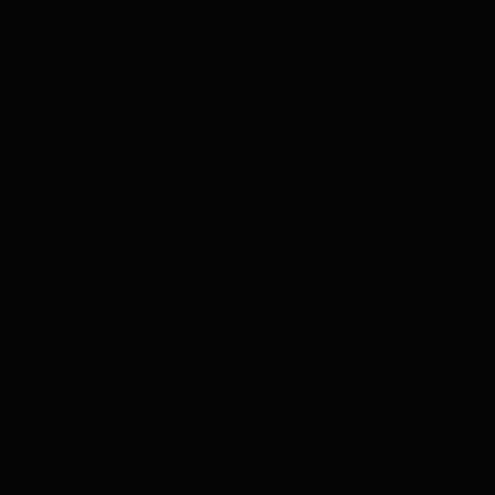
tarefa desafiadora. No entanto, a estratégia de
precificação correta pode facilitar esse processo.
Um produto novo precisa ser testado no mercado.
Pesquisas de mercado e práticas de precificação
podem ajudar a encontrar o preço inicial ideal. Uma
estratégia comum é a precificação de penetração,
onde o preço é estabelecido baixo para atrair
clientes rapidamente.
O problema com essa abordagem é que pode ser
difícil aumentar o preço posteriormente sem
perder clientes.
Exemplo prático:
Imagine que você está lançando um novo produto
de consumo, como um suco orgânico. A pesquisa
de mercado mostra que os consumidores estão