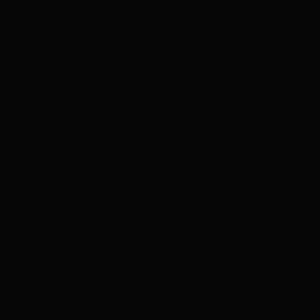
Para produtos de alta qualidade e segmentos
exclusivos, uma estratégia de precificação
premium é ideal.
Esses produtos têm maior valor agregado e são
direcionados a um público que está disposto a
pagar mais por exclusividade e qualidade.
No entanto, essa estratégia pode resultar em um
teto de faturamento, especialmente se a marca
não for tão reconhecida quanto grandes marcas de
luxo.
Exemplo prático:
Agora, imagine que você está vendendo um
software empresarial de alta qualidade. O software
oferece funcionalidades avançadas que não são
encontradas em produtos concorrentes.