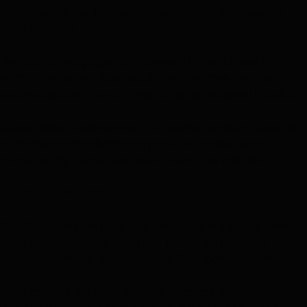
clientes em curto prazo, mas devem ser usados
com cautela.
Reduzir o preço por um tempo limitado pode
aumentar as vendas rapidamente, mas também
pode sinalizar que o preço original estava inflado.
Além disso, descontos frequentes podem levar os
clientes a perceberem o produto como uma
commodity, diminuindo seu valor percebido.
Exemplo prático:
Você administra uma loja de moda e decide fazer
uma promoção de inverno. Todos os itens de
inverno têm um desconto de 20% por um mês.
Essa estratégia atrai muitos clientes e aumenta as