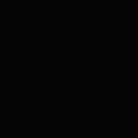
margem está abaixo de 5%, você provavelmente
tem problemas no seu modelo de negócio. Por
outro lado, se ela estiver acima de 25%, você
possui um modelo de negócio mais rentável do que
o comum.
Por fim, projete esses ganhos líquidos para 12
meses. A pergunta que você quer responder aqui
é:
se eu vender meu produto ou serviço por esse
preço, com essa margem líquida, a receita final vai
valer a pena de todo o meu esforço?
Quanto seu cliente aceita pagar?
Agora, você deve entender o quanto o cliente
aceita pagar por seus produtos.
Essa é a hora de
realizar pesquisas para ir atrás de dados externos.