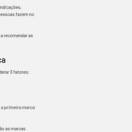
indicações,
 pessoas fazem no
 a recomendar as
ca
erar 3 fatores:
é a primeira marca
são as marcas