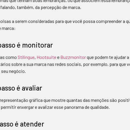
 mas que tenham boas lembranças, ou que associem essa lembrança
 falando, também, da percepção de marca.
oisas a serem consideradas para que você possa compreender a qu
e marca:
passo é monitorar
tas como
Stilingue
,
Hootsuite
e
Buzzmonitor
que podem te ajudar a
ios sobre a sua marca nas redes sociais, por exemplo, para que vo
o seu negócio.
asso é avaliar
representação gráfica que mostre quantas das menções são positiv
e permitir enxergar e avalizar esse panorama de qualidade.
passo é atender