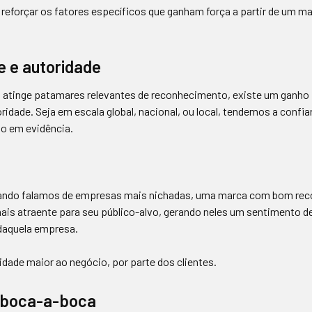
eforçar os fatores específicos que ganham força a partir de um ma
e e autoridade
atinge patamares relevantes de reconhecimento, existe um ganho i
oridade. Seja em escala global, nacional, ou local, tendemos a confi
o em evidência.
uando falamos de empresas mais nichadas, uma marca com bom re
mais atraente para seu público-alvo, gerando neles um sentimento de
daquela empresa.
idade maior ao negócio, por parte dos clientes.
e boca-a-boca