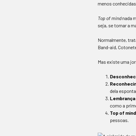
menos conhecidas 
Top of mind
nada m
seja, se tornar a 
Normalmente, trat
Band-aid, Cotonete,
Mas existe uma jor
Desconhec
Reconheci
dela espont
Lembrança
como a prim
Top of mind
pessoas.