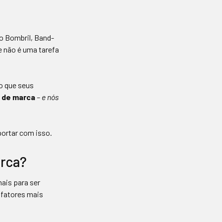
o Bombril, Band-
e não é uma tarefa
o que seus
 de marca
– e nós
portar com isso.
arca?
ais para ser
 fatores mais