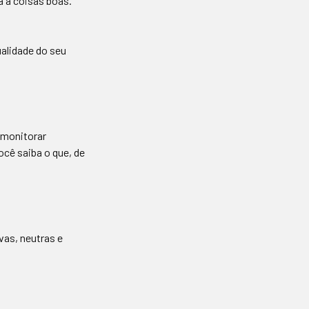
 a coisas boas.
alidade do seu
 monitorar
cê saiba o que, de
as, neutras e