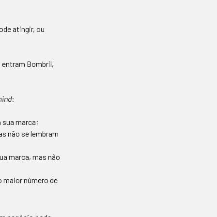
e atingir, ou
 entram Bombril,
mind
:
a sua marca;
as não se lembram
ua marca, mas não
lo maior número de