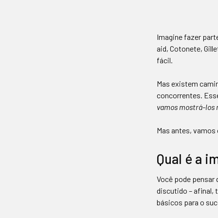
Imagine fazer part
aid, Cotonete, Gil
fácil.
Mas existem camin
concorrentes. Es
vamos mostrá-los n
Mas antes, vamos d
Qual é a 
Você pode pensar q
discutido – afinal
básicos para o su