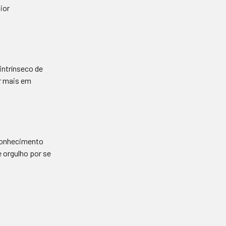
ior
ntrínseco de
ar mais em
conhecimento
 orgulho por se