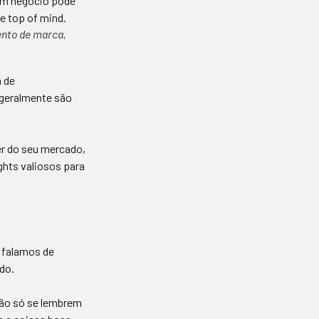
ento de marca,
a de
(geralmente são
er do seu mercado,
hts valiosos para
o falamos de
do.
não só se lembrem