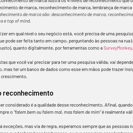
conhecimento de marca são: desconhecimento de marca, reconhecim
 e top of mind.
izer em qual nível o seu negócio está, você precisa de uma pesquis
ue pode ser feita tanto em campo, perguntando às pessoas na rua 
custo), quanto digitalmente, por ferramentas como a
SurveyMonkey
.
tas que você vai precisar para ter uma pesquisa válida, vai depend
o, mas ter um banco de dados como esse em mãos pode trazer insig
e crescimento.
o reconhecimento
ser considerado é a qualidade desse reconhecimento. Afinal, quand
mpre o
“falem bem ou falem mal, mas falem de mim”
é realmente váli
há exceções, mas via de regra, esperamos sempre que as pessoas 